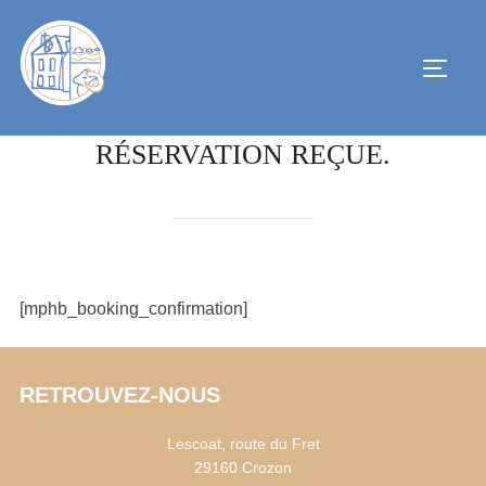
RÉSERVATION REÇUE.
[mphb_booking_confirmation]
RETROUVEZ-NOUS
Lescoat, route du Fret
29160 Crozon